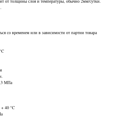
ит от толщины слоя и температуры, обычно 2мм/сутки.
.
ься со временем или в зависимости от партии товара
 °C
ки
н.
0,3 МПа
 + 40 °C
Па