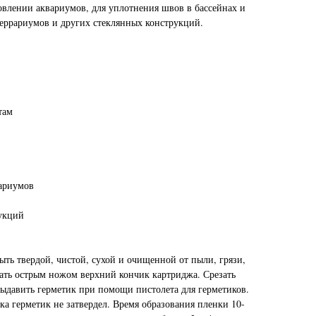
овлении аквариумов, для уплотнения швов в бассейнах и
террариумов и других стеклянных конструкций.
там
рариумов
укций
ть твердой, чистой, сухой и очищенной от пыли, грязи,
ать острым ножом верхний кончик картриджа. Срезать
Выдавить герметик при помощи пистолета для герметиков.
ка герметик не затвердел. Время образования пленки 10-